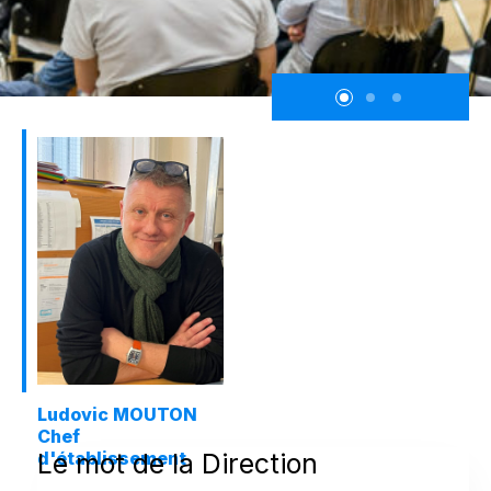
Ludovic MOUTON
Chef
d'établissement
Le mot de la Direction