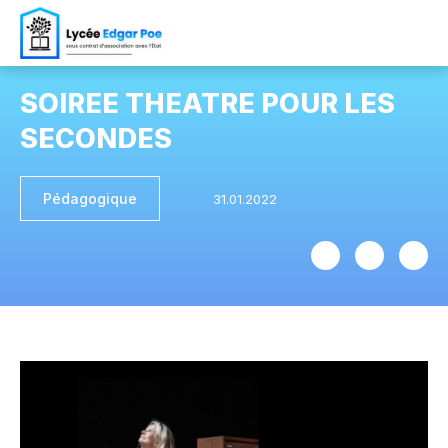
SOIREE THEATRE POUR LES
SECONDES
Pédagogique