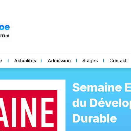
re
Actualités
Admission
Stages
Contact
Semaine 
du Dével
Durable