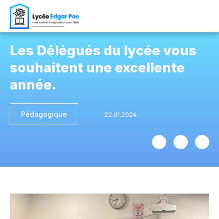
Les Délégués du lycée vous
souhaitent une excellente
année.
Pédagogique