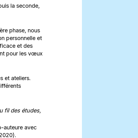
puis la seconde,
ère phase, nous
on personnelle et
fficace et des
ent pour les vœux
 et ateliers.
fférents
u fil des
études,
o-auteure avec
2020).