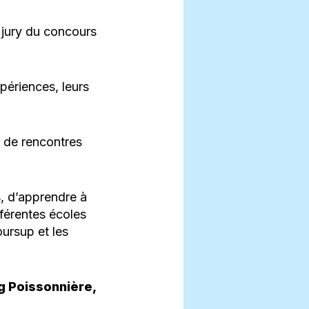
 jury du concours
périences, leurs
s de rencontres
s, d’apprendre à
fférentes écoles
oursup et les
g Poissonnière,