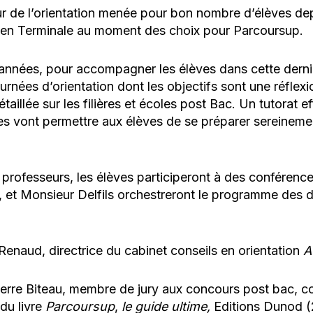
ur de l’orientation menée pour bon nombre d’élèves de
r en Terminale au moment des choix pour Parcoursup.
années, pour accompagner les élèves dans cette derni
rnées d’orientation dont les objectifs sont une réflexi
taillée sur les filières et écoles post Bac. Un tutorat e
res vont permettre aux élèves de se préparer sereinem
professeurs, les élèves participeront à des conférences
et Monsieur Delfils orchestreront le programme des di
naud, directrice du cabinet conseils en orientation
A
rre Biteau, membre de jury aux concours post bac, c
u livre
Parcoursup
,
le guide ultime,
Editions Dunod (