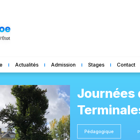
re
Actualités
Admission
Stages
Contact
Journées 
Terminale
Pédagogique
P