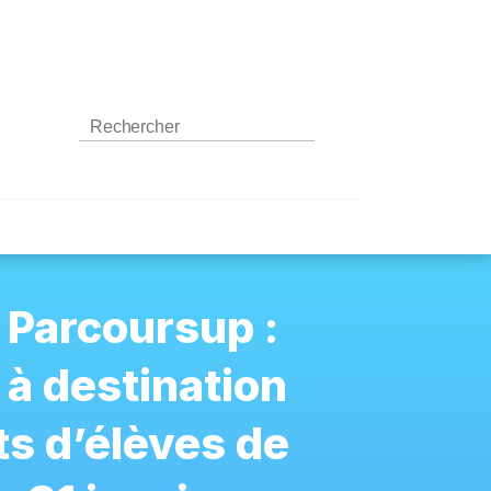
 Parcoursup :
 à destination
ts d’élèves de