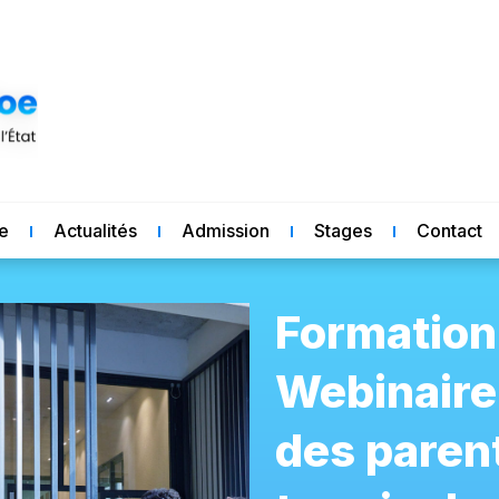
re
Actualités
Admission
Stages
Contact
Formation
Webinaire
des paren