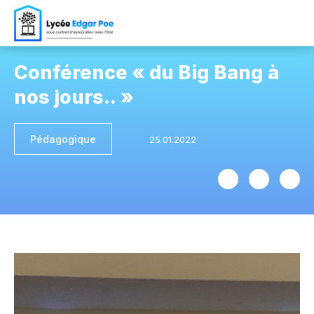
Conférence « du Big Bang à
nos jours.. »
Pédagogique