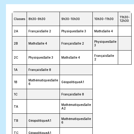
11h30-
Classes
8h30-9h30
9h30-10h30
10h30-11h30
12h30
2A
FrançaisSalle 2
PhysiquesSalle 3
MathsSalle 4
PhysiquesSalle
2B
MathsSalle 4
FrançaisSalle 2
3
FrançaisSalle
2C
PhysiquesSalle 3
MathsSalle 4
2
1A
FrançaisSalle 8
MathématiquesSalle
1B
GéopolitiqueA1
6
1C
FrançaisSalle 8
MathématiquesSalle
TA
A2
MathématiquesSalle
TB
GéopolitiqueA1
6
TC
GéopolitiqueA1