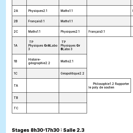
2A
Physiques2.1
Maths1.1
2B
Français3.1
Maths1.1
2C
Maths1.1
Physiques2.1
Français3.1
TP
TP
1A
Physiques
GrA
Labo
Physiques
Gr
3
B
Labo 3
Histoire-
1B
Maths2.1
géographie2.2
1C
Géopolitique2.2
Philosophie1.2 Rapporter
TA
le poly de soutien
TB
TC
Stages 8h30-17h30 : Salle 2.3