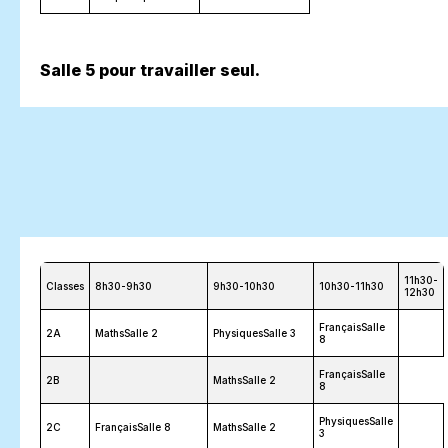
Salle 5 pour travailler seul.
11h30-
Classes
8h30-9h30
9h30-10h30
10h30-11h30
12h30
FrançaisSalle
2A
MathsSalle 2
PhysiquesSalle 3
8
FrançaisSalle
2B
MathsSalle 2
8
PhysiquesSalle
2C
FrançaisSalle 8
MathsSalle 2
3