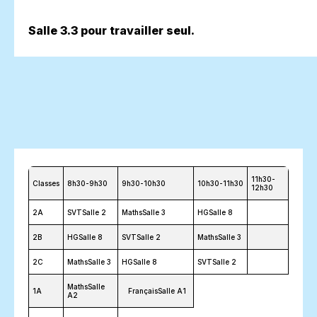
Salle 3.3 pour travailler seul.
11h30-
Classes
8h30-9h30
9h30-10h30
10h30-11h30
12h30
2A
SVTSalle 2
MathsSalle 3
HGSalle 8
2B
HGSalle 8
SVTSalle 2
MathsSalle 3
2C
MathsSalle 3
HGSalle 8
SVTSalle 2
MathsSalle
1A
FrançaisSalle A1
A2