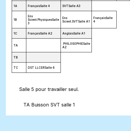
1A
FrançaisSalle 4
SVTSalle A3
Ens
Ens
FrançaisSalle
1B
Scient.PhysiquesSalle
Scient.SVTSalle A1
4
3
1C
FrançaisSalle A2
AnglaisSalle A1
PHILOSOPHIESalle
TA
A2
TB
TC
DST LLCERSalle 6
Salle 5 pour travailler seul.
TA Buisson SVT salle 1