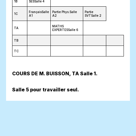
1B
SESSalle 4
FrançaisSalle
Partie Phys.Salle
Partie
1C
A1
A2
SVTSalle 2
MATHS
TA
EXPERTESSalle 6
TB
TC
COURS DE M. BUISSON, TA Salle 1.
Salle 5 pour travailler seul.