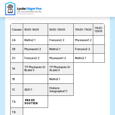
11h30-
Classes
8h30-9h30
9h30-10h30
10h30-11h30
12h30
2A
Maths2.1
Français2.2
Physiques1.2
2B
Physiques1.2
Maths2.1
Français2.2
2C
Français2.2
Physiques1.2
Maths2.1
TP Physiques Gr
TP Physiques Gr
1A
BLabo 3
ALabo 3
1B
Maths3.1
Histoire-
1C
SES1.1
Géographie1.1
PAS DE
TA
SOUTIEN
TB